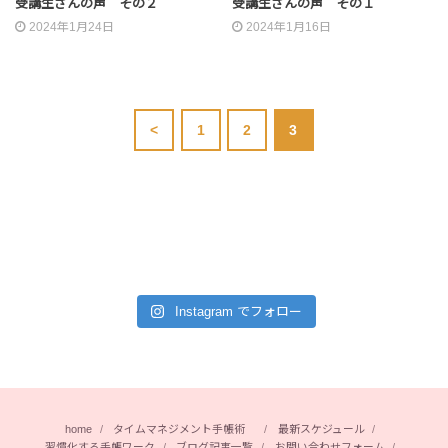
受講生さんの声 その２
受講生さんの声 その１
2024年1月24日
2024年1月16日
<
1
2
3
Instagram でフォロー
home
タイムマネジメント手帳術
最新スケジュール
習慣化する手帳ワーク
ブログ記事一覧
お問い合わせフォーム