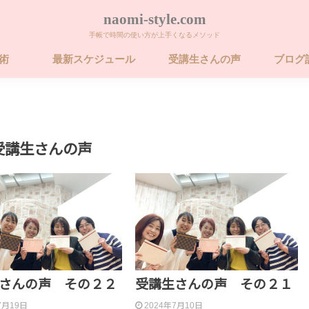
naomi-style.com
手帳で時間の使い方が上手くなるメソッド
帳術
最新スケジュール
受講生さんの声
ブログ
術 ビギナー講座
術 ベーシック講
術 ベーシック講
26年 FORCE フォ
卒業するための
受講生さんの声
さんの声 その２２
受講生さんの声 その２１
7月19日
2024年7月10日