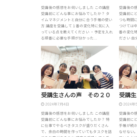
受講後の感想をお伺いしました この講座
受講後の
受講前にどんな事にお悩みでしたか？ タ
受講前に
イムマネジメントと自分に合う手帳の使い
つも時間に
方 講座を受講して１番の変化特に気に入
つけては
っている点を教えてください ・予定を入れ
番の変化
る順番に必要な手順が分かった…
ださい 自
受講生さんの声 その２０
受講生
2024年7月4日
2024年
受講後の感想をお伺いしました この講座
受講後の
受講前にどんな事にお悩みでしたか？ 特
受講前に
に仕事でやるべきタスクが盛りだくさん
手帳が続
で、余白の時間を作っていてもタスクを詰
なせない