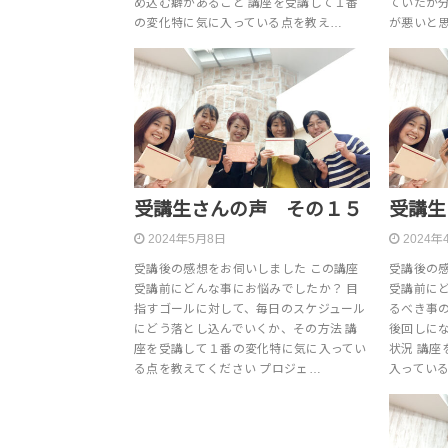
め込む癖があること 講座を受講して１番
ていたか
の変化特に気に入っている点を教え…
が悪いと
受講生さんの声 その１５
受講生
2024年5月8日
2024年
受講後の感想をお伺いしました この講座
受講後の
受講前にどんな事にお悩みでしたか？ 目
受講前に
指すゴールに対して、毎日のスケジュール
るべき事
にどう落とし込んでいくか、その方法 講
後回しに
座を受講して１番の変化特に気に入ってい
状況 講
る点を教えてください プロジェ…
入っている