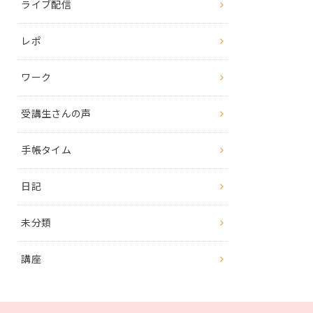
ライブ配信
レポ
ワーク
受講生さんの声
手帳タイム
日記
未分類
講座