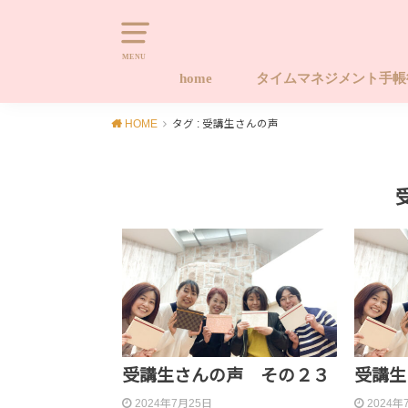
MENU
home
タイムマネジメント手
タイムマネジメント手帳
タイムマネジメント手帳
タイムマネジメント手帳
キャンセルポリシー
Naomi-style.com 20
習慣化する手帳ワーク
やります！！後回しから
HOME
タグ : 受講生さんの声
座 ライフ編
座 タイム編
ース手帳販売サイト
プロジェクト
受講生さんの声 その２３
受講生
2024年7月25日
2024年