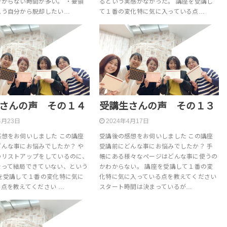
分からない時間が多い。 ・要領
るという実感がなかった。 講座を受講し
思う自分から脱却したい…
て１番の変化特に気に入っている点…
さんの声 その１４
受講生さんの声 その１３
4月23日
2024年4月17日
感想をお伺いしました この講座
受講後の感想をお伺いしました この講座
どんな事にお悩みでしたか？ や
受講前にどんな事にお悩みでしたか？ 手
のリストアップをしているのに、
帳にある様々なページはどんな事に使うの
なって結局できていない、という
かわからない。 講座を受講して１番の変
座を受講して１番の変化特に気に
化特に気に入っている点を教えてください
点を教えてください …
スタート時間は決まっているが…