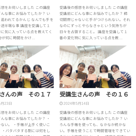
感想をお伺いしました この講座
受講後の感想をお伺いしました この講座
どんな事にお悩みでしたか？ い
受講前にどんな事にお悩みでしたか？ 締
追われてるかんじ なんでも手を
切間際じゃないと手がつけられない。それ
中途半端な事 講座を受講して１
なのにずっとやらなきゃという気持ちが
特に気に入っている点を教えてく
日々を占領すること。 講座を受講して１
分が何に時間をかけ…
番の変化特に気に入っている点を教…
さんの声 その１７
受講生さんの声 その１６
5月23日
2024年5月14日
感想をお伺いしました この講座
受講後の感想をお伺いしました この講座
どんな事にお悩みでしたか？ ・
受講前にどんな事にお悩みでしたか？ い
かない。 ・手帳が上手く使いこ
ろんな手帳を使っても、なかなか続かな
。 ・バタバタする割には何をし
い。手帳を使うことで時間管理をできてい