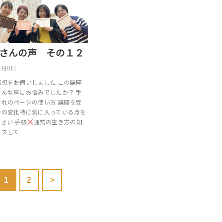
さんの声 その１２
4月8日
感想をお伺いしました この講座
どんな事にお悩みでしたか？ 手
ぞれのページの使い方 講座を受
番の変化特に気に入っている点を
さい 手帳
通常の生き方の知
クスして…
1
2
>