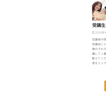
受講生
2024年
受講後の
受講前に
帳のそれ
講して１
教えてくだ
恵をミッ