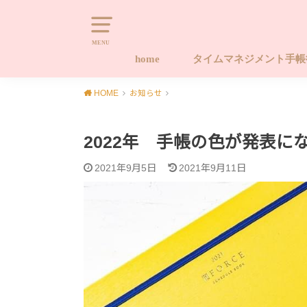
MENU
home
タイムマネジメント手
タイムマネジメント手帳
タイムマネジメント手帳
タイムマネジメント手帳
キャンセルポリシー
Naomi-style.com 20
習慣化する手帳ワーク
やります！！後回しから
HOME
お知らせ
座 ライフ編
座 タイム編
ース手帳販売サイト
プロジェクト
2022年 手帳の色が発表に
2021年9月5日
2021年9月11日