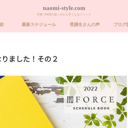
naomi-style.com
手帳で時間の使い方が上手くなるメソッド
帳術
最新スケジュール
受講生さんの声
ブログ
術 ビギナー講座
術 ベーシック講
術 ベーシック講
26年 FORCE フォ
卒業するための
なりました！その２