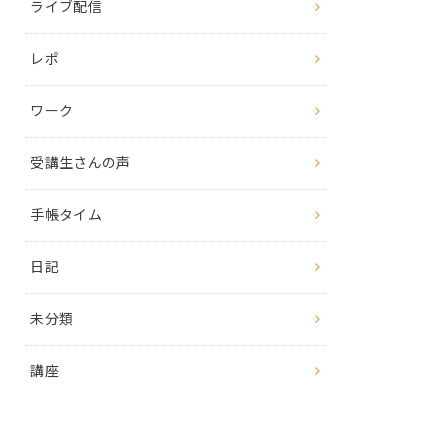
ライブ配信
レポ
ワーク
受講生さんの声
手帳タイム
日記
未分類
講座