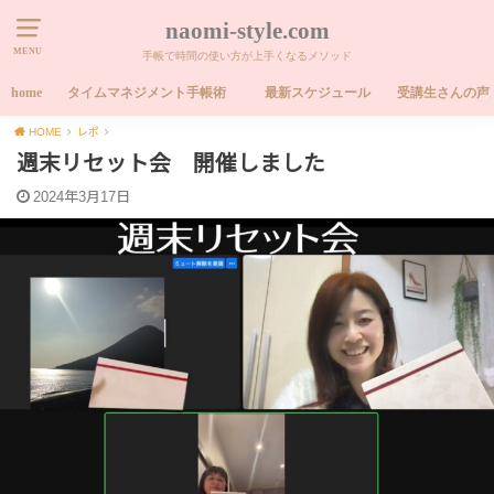
naomi-style.com
MENU
手帳で時間の使い方が上手くなるメソッド
home
タイムマネジメント手帳術
最新スケジュール
受講生さんの声
HOME
レポ
週末リセット会 開催しました
2024年3月17日