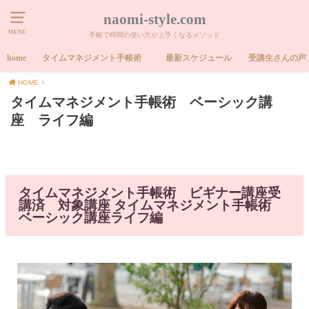
naomi-style.com
MENU
手帳で時間の使い方が上手くなるメソッド
home
タイムマネジメント手帳術
最新スケジュール
受講生さんの声
HOME
タイムマネジメント手帳術 ベーシック講
座 ライフ編
タイムマネジメント手帳術 ビギナー講座受
講済 対象講座 タイムマネジメント手帳術
ベーシック講座ライフ編