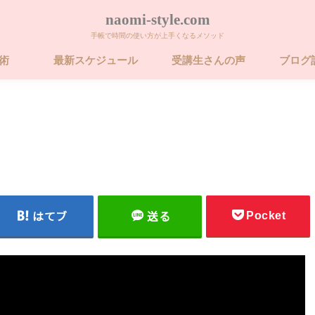
naomi-style.com
手帳で時間の使い方が上手くなるメソッド
帳術
最新スケジュール
受講生さんの声
ブログ
術 ビギナー講座
術 ベーシック講
術 ベーシック講
26年 FORCE フォ
卒業するための
Pocket
はてブ
送る