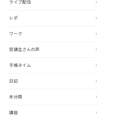
ライブ配信
レポ
ワーク
受講生さんの声
手帳タイム
日記
未分類
講座