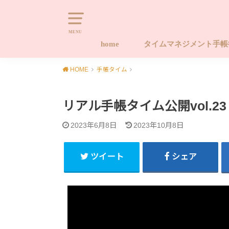
MENU
home
タイムマネジメント手
タイムマネジメント手帳
タイムマネジメント手帳
タイムマネジメント手帳
キャンセルポリシー
Naomi-style.com 20
習慣化する手帳ワーク
やります！！後回しから
HOME
手帳タイム
座 ライフ編
座 タイム編
ース手帳販売サイト
プロジェクト
リアル手帳タイム公開vol.23
2023年6月8日
2023年10月8日
ツイート
シェア