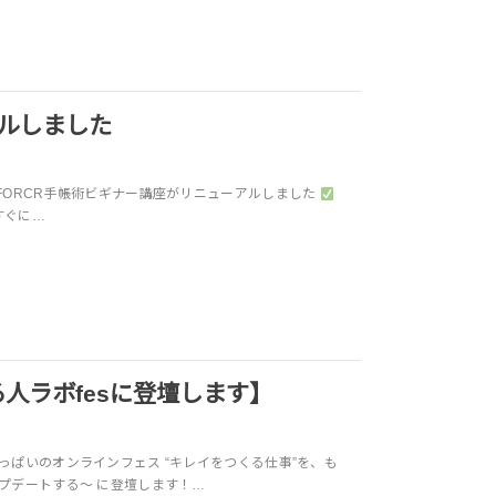
アルしました
 FORCR手帳術ビギナー講座がリニューアルしました
すぐに…
る人ラボfesに登壇します】
っぱいのオンラインフェス “キレイをつくる仕事”を、も
ップデートする～ に登壇します！…