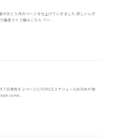
加者の方と５月のページを仕上げていきました 詳しいレポ
ック講座ライフ編はこちら ベー…
７日発売６２ページにFORCEスケジュールBOOKが掲
be.com/s…