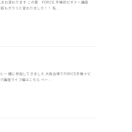
まれ変わります この夏 FORCE 手帳術ビギナー講座
容もガラリと変わりました！！ 私…
と一 緒に参加してきました 大阪会場でFORCE手帳ナビ
ック講座ライフ編はこちら ベー…