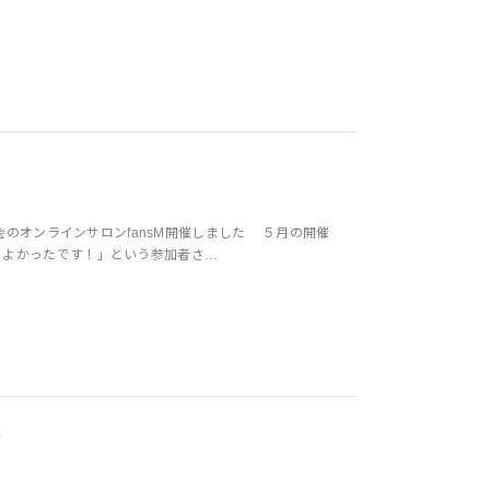
会のオンラインサロンfansM開催しました ５月の開催
てよかったです！」という参加者さ…
！