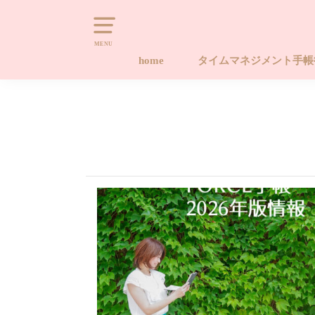
MENU
home
タイムマネジメント手
タイムマネジメント手帳
タイムマネジメント手帳
タイムマネジメント手帳
キャンセルポリシー
Naomi-style.com 20
習慣化する手帳ワーク
やります！！後回しから
座 ライフ編
座 タイム編
ース手帳販売サイト
プロジェクト