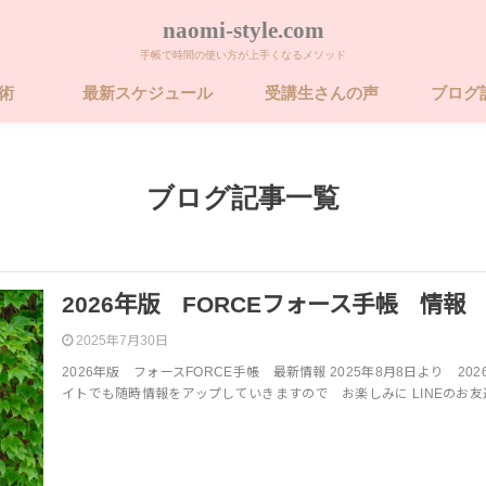
naomi-style.com
手帳で時間の使い方が上手くなるメソッド
帳術
最新スケジュール
受講生さんの声
ブログ
術 ビギナー講座
術 ベーシック講
術 ベーシック講
26年 FORCE フォ
卒業するための
ブログ記事一覧
2026年版 FORCEフォース手帳 情報
2025年7月30日
2026年版 フォースFORCE手帳 最新情報 2025年8月8日より 2
イトでも随時情報をアップしていきますので お楽しみに LINEのお