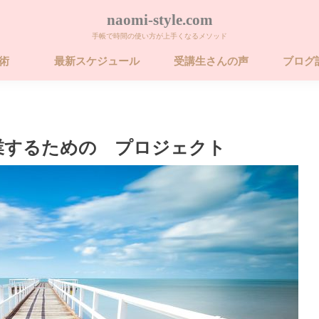
naomi-style.com
手帳で時間の使い方が上手くなるメソッド
帳術
最新スケジュール
受講生さんの声
ブログ
術 ビギナー講座
術 ベーシック講
術 ベーシック講
26年 FORCE フォ
卒業するための
業するための プロジェクト