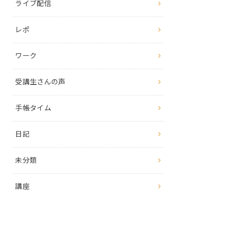
ライブ配信
レポ
ワーク
受講生さんの声
手帳タイム
日記
未分類
講座