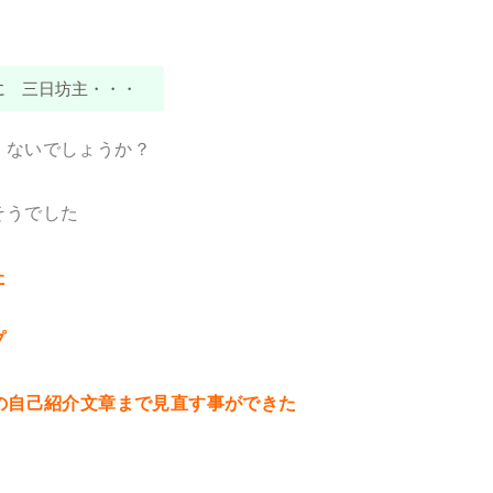
に 三日坊主・・・
 ないでしょうか？
そうでした
た
プ
gramの自己紹介文章まで見直す事ができた