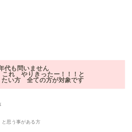
も年代も問いません
に これ やりきったー！！！と
りたい方 全ての方が対象です
事
 と思う事がある方