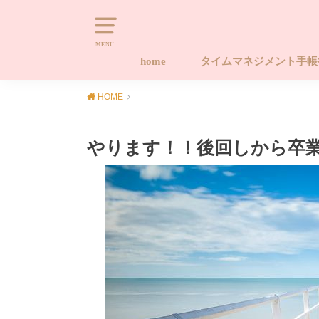
MENU
home
タイムマネジメント手
タイムマネジメント手帳
タイムマネジメント手帳
タイムマネジメント手帳
キャンセルポリシー
Naomi-style.com 20
習慣化する手帳ワーク
やります！！後回しから
HOME
座 ライフ編
座 タイム編
ース手帳販売サイト
プロジェクト
やります！！後回しから卒