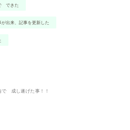
で できた
事が出来、記事を更新した
た
内で 成し遂げた事！！