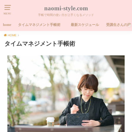
naomi-style.com
MENU
手帳で時間の使い方が上手くなるメソッド
home
タイムマネジメント手帳術
最新スケジュール
受講生さんの声
HOME
タイムマネジメント手帳術