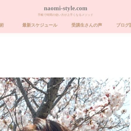
naomi-style.com
手帳で時間の使い方が上手くなるメソッド
帳術
最新スケジュール
受講生さんの声
ブログ
術 ビギナー講座
術 ベーシック講
術 ベーシック講
26年 FORCE フォ
卒業するための