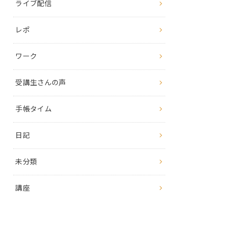
ライブ配信
レポ
ワーク
受講生さんの声
手帳タイム
日記
未分類
講座