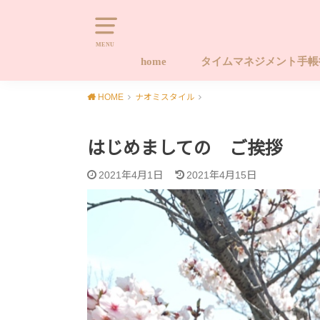
MENU
home
タイムマネジメント手
タイムマネジメント手帳
タイムマネジメント手帳
タイムマネジメント手帳
キャンセルポリシー
Naomi-style.com 20
習慣化する手帳ワーク
やります！！後回しから
HOME
ナオミスタイル
座 ライフ編
座 タイム編
ース手帳販売サイト
プロジェクト
はじめましての ご挨拶
2021年4月1日
2021年4月15日