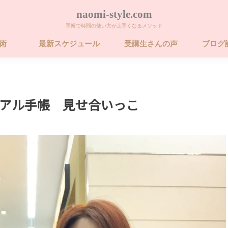
naomi-style.com
手帳で時間の使い方が上手くなるメソッド
帳術
最新スケジュール
受講生さんの声
ブログ
術 ビギナー講座
術 ベーシック講
術 ベーシック講
26年 FORCE フォ
卒業するための
アル手帳 見せ合いっこ