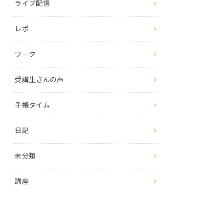
ライブ配信
レポ
ワーク
受講生さんの声
手帳タイム
日記
未分類
講座