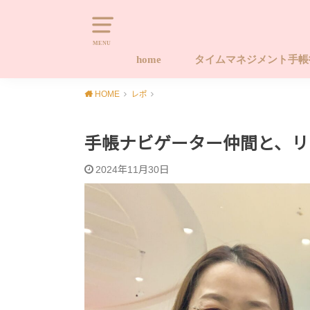
MENU
home
タイムマネジメント手
タイムマネジメント手帳
タイムマネジメント手帳
タイムマネジメント手帳
キャンセルポリシー
Naomi-style.com 20
習慣化する手帳ワーク
やります！！後回しから
HOME
レポ
座 ライフ編
座 タイム編
ース手帳販売サイト
プロジェクト
手帳ナビゲーター仲間と、リ
2024年11月30日