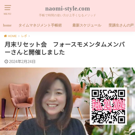
naomi-style.com
MENU
手帳で時間の使い方が上手くなるメソッド
home
タイムマネジメント手帳術
最新スケジュール
受講生さんの声
HOME
レポ
月末リセット会 フォースモメンタムメンバ
ーさんと開催しました
2024年2月24日