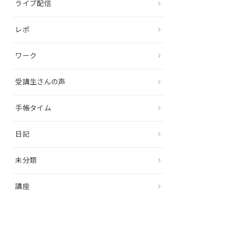
ライブ配信
レポ
ワーク
受講生さんの声
手帳タイム
日記
未分類
講座