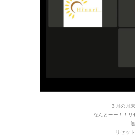
３月の月
なんとーー！！リ
リセット