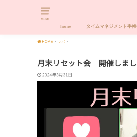
MENU
home
タイムマネジメント手
タイムマネジメント手帳
タイムマネジメント手帳
タイムマネジメント手帳
キャンセルポリシー
Naomi-style.com 20
習慣化する手帳ワーク
やります！！後回しから
HOME
レポ
座 ライフ編
座 タイム編
ース手帳販売サイト
プロジェクト
月末リセット会 開催しまし
2024年3月31日