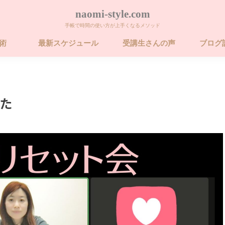
naomi-style.com
手帳で時間の使い方が上手くなるメソッド
帳術
最新スケジュール
受講生さんの声
ブログ
術 ビギナー講座
術 ベーシック講
術 ベーシック講
26年 FORCE フォ
卒業するための
た