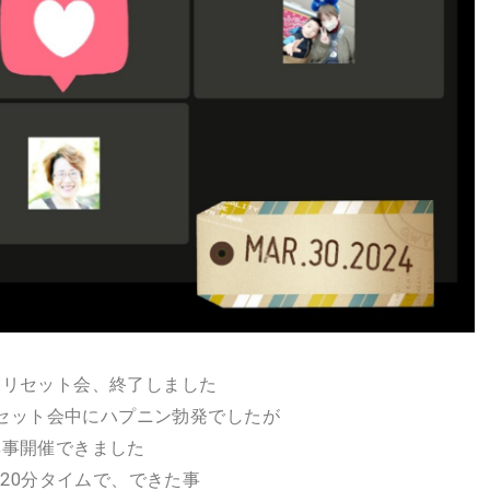
末リセット会、終了しました
セット会中にハプニン勃発でしたが
無事開催できました
20分タイムで、できた事