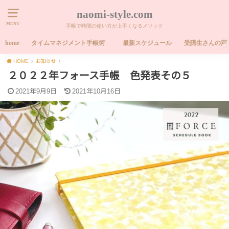
naomi-style.com
MENU
手帳で時間の使い方が上手くなるメソッド
home
タイムマネジメント手帳術
最新スケジュール
受講生さんの声
HOME
お知らせ
２０２２年フォース手帳 色発表その５
2021年9月9日
2021年10月16日