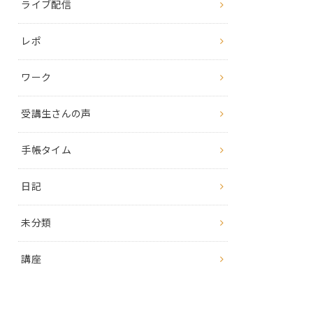
ライブ配信
レポ
ワーク
受講生さんの声
手帳タイム
日記
未分類
講座