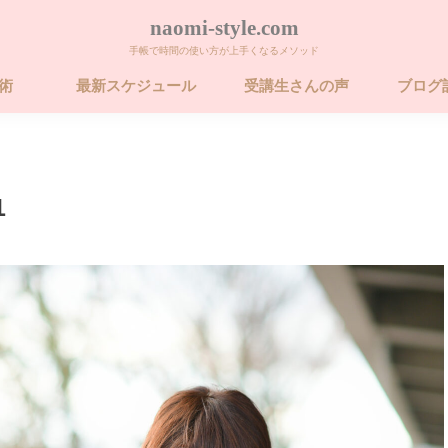
naomi-style.com
手帳で時間の使い方が上手くなるメソッド
帳術
最新スケジュール
受講生さんの声
ブログ
術 ビギナー講座
術 ベーシック講
術 ベーシック講
26年 FORCE フォ
卒業するための
1