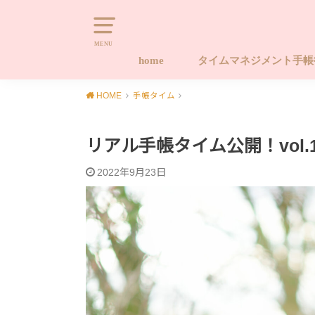
MENU
home
タイムマネジメント手
タイムマネジメント手帳
タイムマネジメント手帳
タイムマネジメント手帳
キャンセルポリシー
Naomi-style.com 20
習慣化する手帳ワーク
やります！！後回しから
HOME
手帳タイム
座 ライフ編
座 タイム編
ース手帳販売サイト
プロジェクト
リアル手帳タイム公開！vol.
2022年9月23日