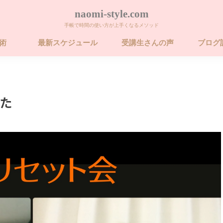
naomi-style.com
手帳で時間の使い方が上手くなるメソッド
帳術
最新スケジュール
受講生さんの声
ブログ
術 ビギナー講座
術 ベーシック講
術 ベーシック講
26年 FORCE フォ
卒業するための
た