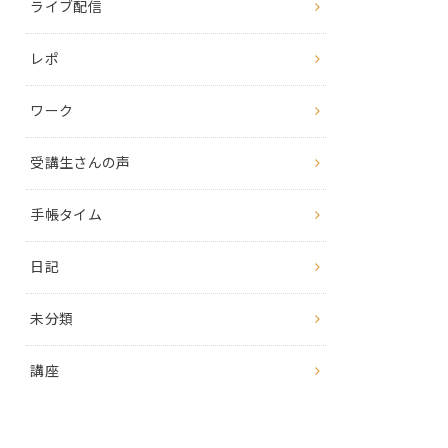
ライブ配信
レポ
ワーク
受講生さんの声
手帳タイム
日記
未分類
講座