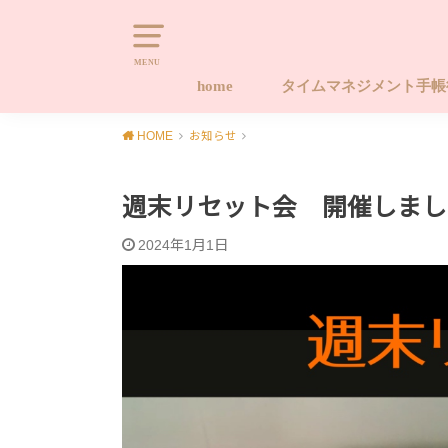
MENU
home
タイムマネジメント手
タイムマネジメント手帳
タイムマネジメント手帳
タイムマネジメント手帳
キャンセルポリシー
Naomi-style.com 20
習慣化する手帳ワーク
やります！！後回しから
HOME
お知らせ
座 ライフ編
座 タイム編
ース手帳販売サイト
プロジェクト
週末リセット会 開催しまし
2024年1月1日